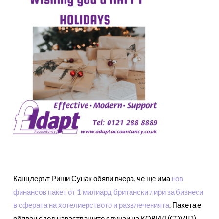
Канцлерът Риши Сунак обяви вчера, че ще има
нов
финансов пакет от 1 милиард британски лири за бизнеси
в сферата на хотелиерството и развлеченията
. Пакета е
обявен след нарастващите случаи на КОВИД (COVID),