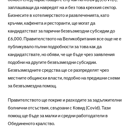
заплашващи да навредят на и без това крехкия сектор.
Бизнесите в хотелиерството и развлеченията, като
кръчми, кафенета и ресторанти, ще могат да
кандидатстват за парични безвъзмездни субсидии до
£6,000. Правителството на Великобритания все още не е
публикувало пълни подробности за това как да
кандидатствате, но обяви, че ще бъде чрез заявления
подобни на другите безвъзмездни сyбсидии.
Безвъзмездните средства ще се разпределят чрез
местните общински власти, подобно на предишни схеми
за безвъзмездна помощ.
Правителството ще покрие и разходите за задължителни
болнични отсъствия, свързани с Ковид (Covid). Тази
помощ ще бъде за малки и средни работодатели в
Обединеното кралство.