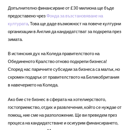
Допълнително финансиране от £30 милиона ще бъде
предоставено чрез
Фонда за възстановяване на
културата
. Това ще даде възможност на повече културни
организации в Англия да кандидатстват за подкрепа през
зимата.
В истинския дух на Коледа правителството на
Обединеното Кралство отново подкрепи бизнеса!
Според нас паричните субсидии за бизнеса са малък, но
скромен подарък от правителството на Беликобритания
в навечерието на Коледа.
Ако бие сте бизнес в сферата на хотелиерството,
гостоприемство, отдих и развлечения, който се нуждае от
помощ, ние сме на разположение. Ще ви преведем през
процеса на кандидатстване и осигурим финансирането,