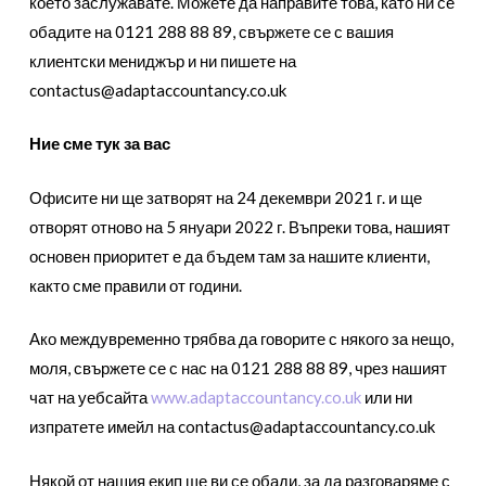
което заслужавате. Можете да направите това, като ни се
обадите на 0121 288 88 89, свържете се с вашия
клиентски мениджър и ни пишете на
contactus@adaptaccountancy.co.uk
Ние сме тук за вас
Офисите ни ще затворят на 24 декември 2021 г. и ще
отворят отново на 5 януари 2022 г. Въпреки това, нашият
основен приоритет е да бъдем там за нашите клиенти,
както сме правили от години.
Ако междувременно трябва да говорите с някого за нещо,
моля, свържете се с нас на 0121 288 88 89, чрез нашият
чат на уебсайта
www.adaptaccountancy.co.uk
или ни
изпратете имейл на
contactus@adaptaccountancy.co.uk
Някой от нашия екип ще ви се обади, за да разговаряме с